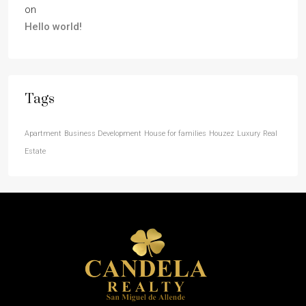
on
Hello world!
Tags
Apartment
Business Development
House for families
Houzez
Luxury
Real
Estate